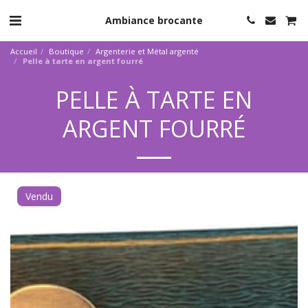
Ambiance brocante
Accueil
Boutique
Argenterie et Métal argenté
Pelle à tarte en argent fourré
PELLE À TARTE EN
ARGENT FOURRÉ
Vendu