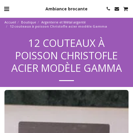
Ambiance brocante
Accueil
Boutique
Argenterie et Métal argenté
12 couteaux à poisson Christofle acier modèle Gamma
12 COUTEAUX À
POISSON CHRISTOFLE
ACIER MODÈLE GAMMA