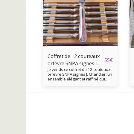
Coffret de 12 couteaux
55
€
orfèvre SNPA signés J.
Je vends ce coffret de 12 couteaux
Chandier
orfèvre SNPA signés J. Chandier, un
ensemble élégant et raffiné qui
apportera une touche d'excellence
à vos repas. - Type de produit :
Coffret de 12 couteaux orfèvres -
Marque / Artiste : SNPA (J. Chandier)
- Matière : Métal argenté - Couleur :
Argenté - Accessoires inclus :
Coffret rigide avec doublure en
satin Pas de désargenture Très
bon état