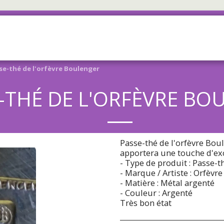
ACCUEIL
BOUTIQUE
À PROP
se-thé de l'orfèvre Boulenger
-THÉ DE L'ORFÈVRE BO
Passe-thé de l'orfèvre Boul
apportera une touche d'ex
- Type de produit : Passe-t
- Marque / Artiste : Orfèvr
- Matière : Métal argenté
- Couleur : Argenté
Très bon état