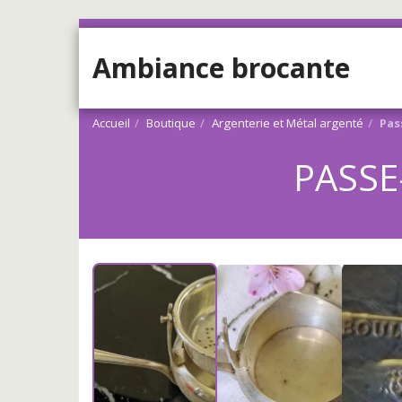
Ambiance brocante
Accueil
Boutique
Argenterie et Métal argenté
Pas
PASSE