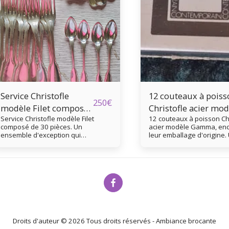
Service Christofle
12 couteaux à poiss
250
€
modèle Filet composé
Christofle acier mod
Service Christofle modèle Filet
12 couteaux à poisson Ch
de 30 pièces
Gamma
composé de 30 pièces. Un
acier modèle Gamma, en
ensemble d'exception qui
leur emballage d'origine.
apportera élégance et raffinement
pièce pour les amateurs 
à votre table. - Type de produit :
gastronomie et de belles 
Service de couverts - Marque :
Type de produit : Lot de 1
Christofle - Modèle : Filet - Matière :
couteaux à poisson - Mar
Métal argenté - Composition du lot :
Artiste : Christofle - Modèl
30 pièces 12 fourchettes, 12
Gamma - Taille 19.5 cm - M
cuillères, 4 cuillères à café, une
Métal (acier ) - Couleur : A
grande cuillère et une grande
Accessoires inclus : Boîte
Accueil
Boutique
À Propos
Services
Contact
fourchette de service. Estampillé
d'emballage d'origine Ne
Christofle. Pas de désargenture
emballage scellé
Droits d'auteur © 2026 Tous droits réservés -
Ambiance brocante
Très bon état