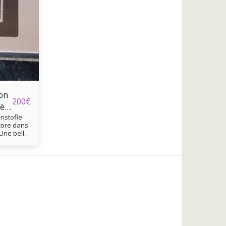
on
200
€
èle
ristofle
core dans
 Une belle
de
couverts. -
2
que /
e :
atière :
rgenté -
uf sous