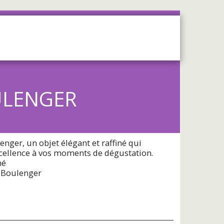
OS
SERVICES
CONTACT
ULENGER
enger, un objet élégant et raffiné qui
cellence à vos moments de dégustation.
hé
e Boulenger