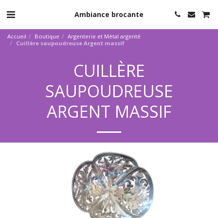
Ambiance brocante
Accueil
Boutique
Argenterie et Métal argenté
Cuillère saupoudreuse Argent massif
CUILLÈRE
SAUPOUDREUSE
ARGENT MASSIF