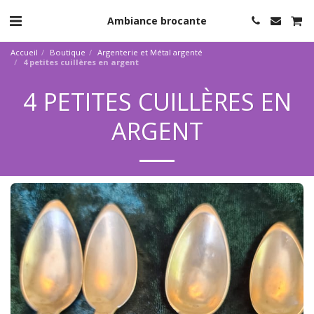
Ambiance brocante
Accueil
Boutique
Argenterie et Métal argenté
4 petites cuillères en argent
4 PETITES CUILLÈRES EN
ARGENT