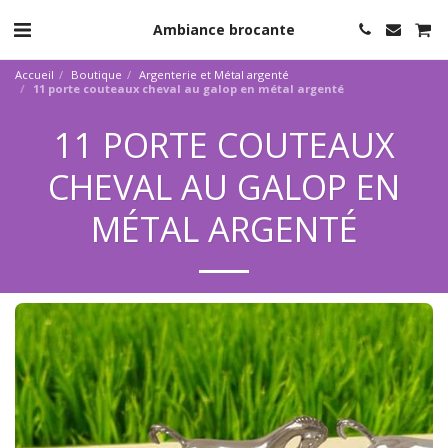
Ambiance brocante
Accueil
Boutique
Argenterie et Métal argenté
11 porte couteaux cheval au galop en métal argenté
11 PORTE COUTEAUX
CHEVAL AU GALOP EN
MÉTAL ARGENTÉ