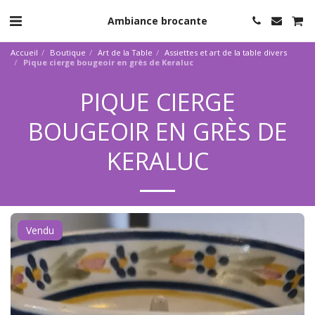
Ambiance brocante
Accueil
Boutique
Art de la Table
Assiettes et art de la table divers
Pique cierge bougeoir en grès de Keraluc
PIQUE CIERGE
BOUGEOIR EN GRÈS DE
KERALUC
Vendu