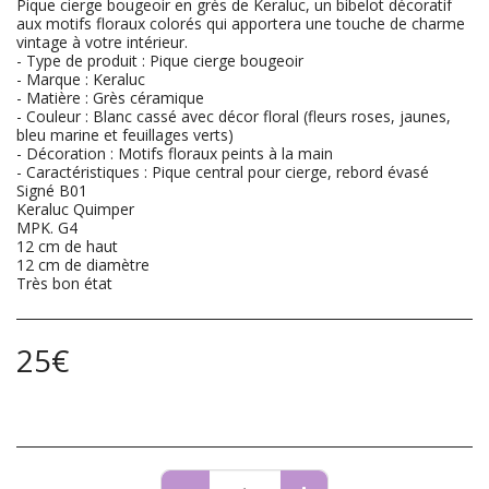
Pique cierge bougeoir en grès de Keraluc, un bibelot décoratif
aux motifs floraux colorés qui apportera une touche de charme
vintage à votre intérieur.
- Type de produit : Pique cierge bougeoir
- Marque : Keraluc
- Matière : Grès céramique
- Couleur : Blanc cassé avec décor floral (fleurs roses, jaunes,
bleu marine et feuillages verts)
- Décoration : Motifs floraux peints à la main
- Caractéristiques : Pique central pour cierge, rebord évasé
Signé B01
Keraluc Quimper
MPK. G4
12 cm de haut
12 cm de diamètre
Très bon état
25
€