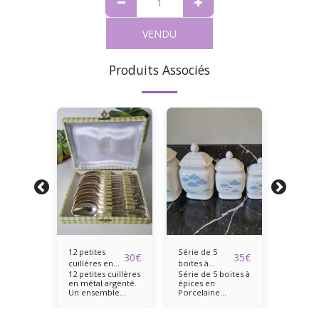
VENDU
Produits Associés
12 petites
Série de 5
Saucièr
40
€
30
€
35
€
n
cuillères en
boites à
blanche
en
12 petites cuillères
Série de 5 boites à
Saucièr
e
métal argenté
épices en
porcela
en métal argenté.
épices en
dorman
e
Porcelaine
opaque
Un ensemble
Porcelaine
(souco
u
Monter
blanche
élégant et
20,17,15, 13, 11 cm
attaché
1854
aine
intemporel,
de haut avec
en porc