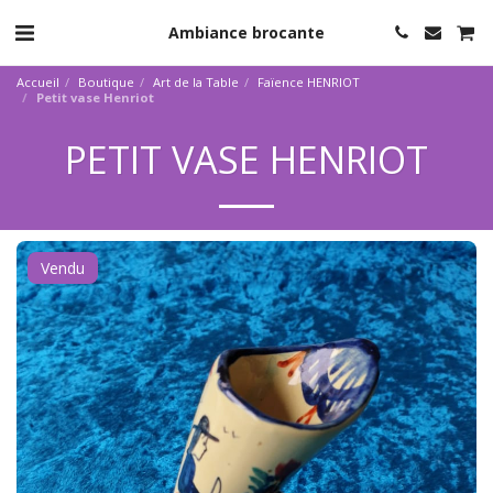
Ambiance brocante
Accueil
Boutique
Art de la Table
Faïence HENRIOT
Petit vase Henriot
PETIT VASE HENRIOT
Vendu