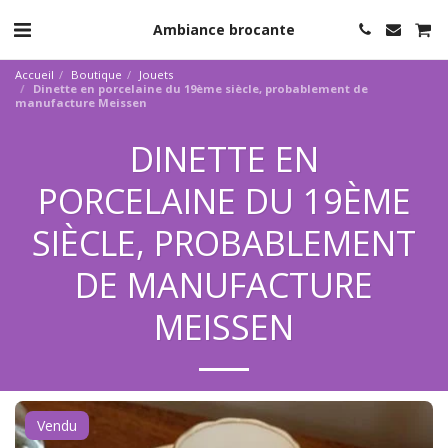
Ambiance brocante
Accueil
Boutique
Jouets
Dinette en porcelaine du 19ème siècle, probablement de
manufacture Meissen
DINETTE EN
PORCELAINE DU 19ÈME
SIÈCLE, PROBABLEMENT
DE MANUFACTURE
MEISSEN
Vendu