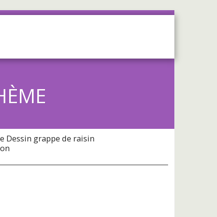
OS
SERVICES
CONTACT
OHÈME
e Dessin grappe de raisin
hon