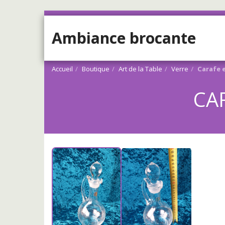
Ambiance brocante
Accueil
Boutique
Art de la Table
Verre
Carafe 
CA
Vendu