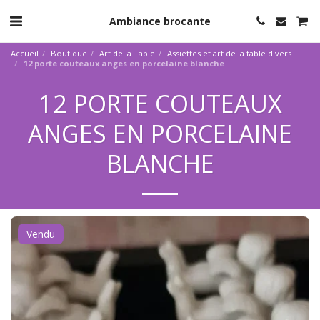
Ambiance brocante
Accueil
Boutique
Art de la Table
Assiettes et art de la table divers
12 porte couteaux anges en porcelaine blanche
12 PORTE COUTEAUX
ANGES EN PORCELAINE
BLANCHE
Vendu