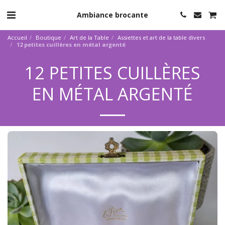
Ambiance brocante
Accueil
Boutique
Art de la Table
Assiettes et art de la table divers
12 petites cuillères en métal argenté
12 PETITES CUILLÈRES
EN MÉTAL ARGENTÉ