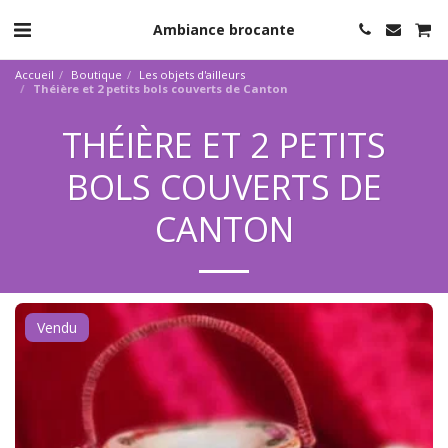
Ambiance brocante
Accueil
Boutique
Les objets d'ailleurs
Théière et 2 petits bols couverts de Canton
THÉIÈRE ET 2 PETITS
BOLS COUVERTS DE
CANTON
Vendu