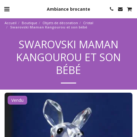
Ambiance brocante
Accueil
Boutique
Objets de décoration
Cristal
Swarovski Maman Kangourou et son bébé
SWAROVSKI MAMAN
KANGOUROU ET SON
BÉBÉ
Vendu