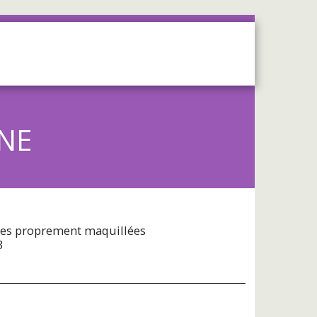
OS
SERVICES
CONTACT
NE
res proprement maquillées
3