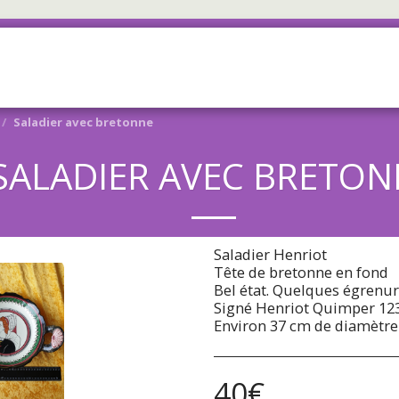
ACCUEIL
BOUTIQUE
À PROP
Saladier avec bretonne
SALADIER AVEC BRETON
Saladier Henriot
Tête de bretonne en fond
Bel état. Quelques égrenu
Signé Henriot Quimper 12
Environ 37 cm de diamètre
40
€