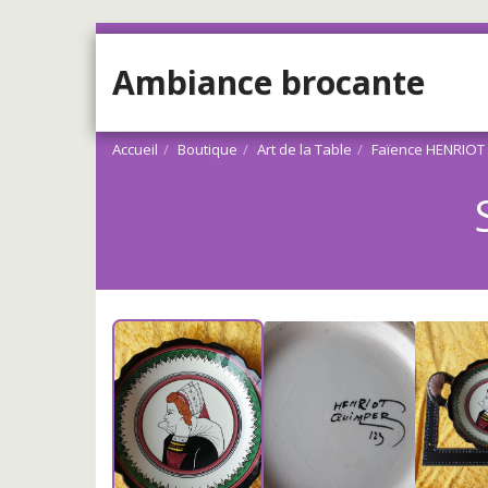
Ambiance brocante
Accueil
Boutique
Art de la Table
Faïence HENRIOT
Vendu