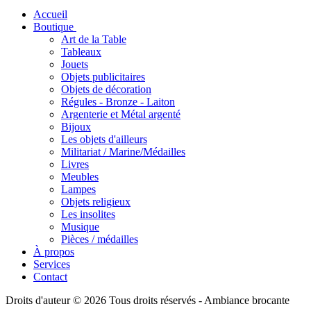
- Marque : Christofle - Modèle :
Accueil
Filet - Matière : Métal argenté -
Boutique
Composition du lot : 30 pièces
Art de la Table
12 fourchettes, 12 cuillères, 4
Tableaux
cuillères à café, une grande
Jouets
cuillère et une grande
Objets publicitaires
fourchette de service.
Objets de décoration
Estampillé Christofle. Pas de
Régules - Bronze - Laiton
Argenterie et Métal argenté
désargenture Très bon état
Bijoux
Les objets d'ailleurs
Militariat / Marine/Médailles
Livres
Meubles
Lampes
Objets religieux
Les insolites
Musique
Pièces / médailles
À propos
Services
Contact
Droits d'auteur © 2026 Tous droits réservés -
Ambiance brocante