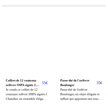
Coffret de 12 couteaux
Passe-thé de l'orfèvre
55
€
35
€
orfèvre SNPA signés J.
Boulenger
Chandier
Je vends ce coffret de 12
Passe-thé de l'orfèvre
couteaux orfèvre SNPA signés J.
Boulenger, un objet élégant et
Chandier, un ensemble élégant
raffiné qui apportera une touche
et raffiné qui apportera une
d'excellence à vos moments de