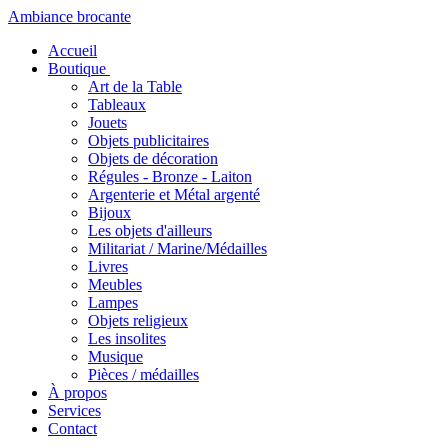
Ambiance brocante
Accueil
Boutique
Art de la Table
Tableaux
Jouets
Objets publicitaires
Objets de décoration
Régules - Bronze - Laiton
Argenterie et Métal argenté
Bijoux
Les objets d'ailleurs
Militariat / Marine/Médailles
Livres
Meubles
Lampes
Objets religieux
Les insolites
Musique
Pièces / médailles
À propos
Services
Contact