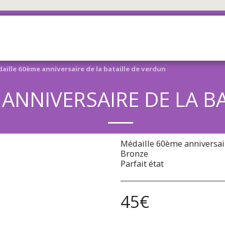
ACCUEIL
BOUTIQUE
À PROP
aille 60ème anniversaire de la bataille de verdun
ANNIVERSAIRE DE LA B
Médaille 60ème anniversair
Bronze
Parfait état
45
€