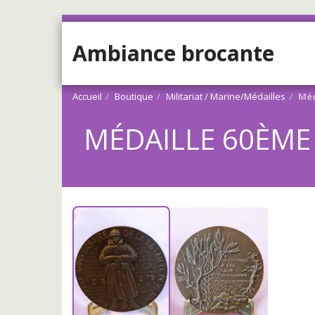
Ambiance brocante
Accueil
Boutique
Militariat / Marine/Médailles
Méd
MÉDAILLE 60ÈME 