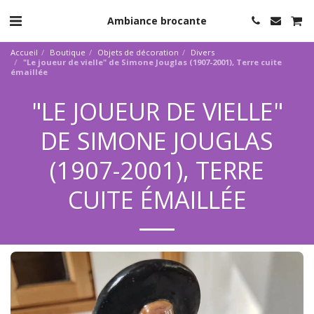
Ambiance brocante
Accueil
Boutique
Objets de décoration
Divers
"Le joueur de vielle" de Simone Jouglas (1907-2001), Terre cuite
émaillée
"LE JOUEUR DE VIELLE"
DE SIMONE JOUGLAS
(1907-2001), TERRE
CUITE ÉMAILLÉE