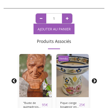
AJOUTER AU PANIER
Produits Associés
Vendu
"Buste de
Pique cierge
Flacon 
80
€
95
€
25
€
quimpéroise"
bougeoir en
cristal 