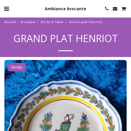
Ambiance brocante
Accueil
Boutique
Art de la Table
Grand plat Henriot
GRAND PLAT HENRIOT
Vendu