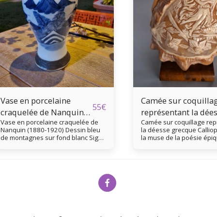
Vase en porcelaine
Camée sur coquilla
55
€
craquelée de Nanquin
représentant la dée
Vase en porcelaine craquelée de
Camée sur coquillage re
(1880-1920)
grecque Calliope
Nanquin (1880-1920) Dessin bleu
la déesse grecque Calliope
de montagnes sur fond blanc Signé
la muse de la poésie épiq
en-dessous 22,5 cm de haut Parfait
science et de l'éloquence. 
état
sculptée sur un coquillag
Cypraecassis Rufa Date 
années 60 14 cm de haut
de large Très belle pièce 
Accueil
Boutique
À Propos
Services
Contact