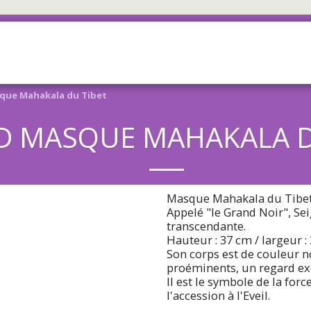
ACCUEIL
BOUTIQUE
À PROP
que Mahakala du Tibet
 MASQUE MAHAKALA D
Masque Mahakala du Tibe
Appelé "le Grand Noir", Se
transcendante.
Hauteur : 37 cm / largeur :
Son corps est de couleur no
proéminents, un regard exor
Il est le symbole de la force
l'accession à l'Eveil.