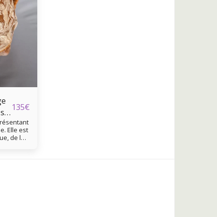
ge
135
€
sse
présentant
. Elle est
ue, de la
Elle est
e
des
 sur 11 cm
rare