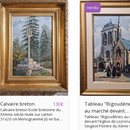
Vendu
Calvaire breton
Tableau "Bigoudèn
130
€
Calvaire breton Ecole bretonne du
au marché devant
XXème siècle Huile sur carton
Tableau "Bigoudènes au
l'église de Locronan
31x20 cm Monogrammé JG en bas
devant l'église de Locron
à droite Peut-être le calvaire de
Seigeot
Seigeot Peintre du Xème 
Saint Divy Beau cadre doré Bel état