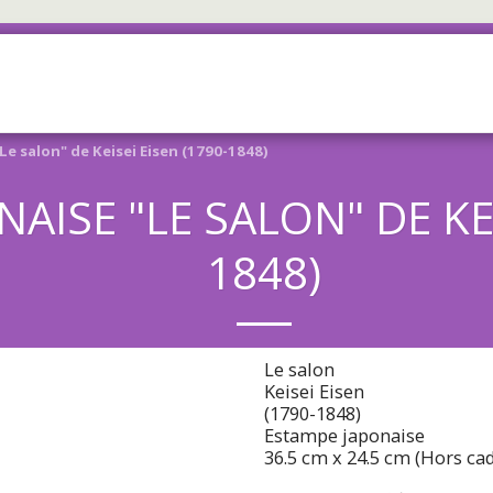
ACCUEIL
BOUTIQUE
À PROP
e salon" de Keisei Eisen (1790-1848)
AISE "LE SALON" DE KEI
1848)
Le salon
Keisei Eisen
(1790-1848)
Estampe japonaise
36.5 cm x 24.5 cm (Hors ca