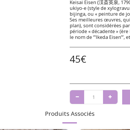
Keisai Eisen (渓斎英泉, 1790 -
ukiyo-e (style de xylogravu
bijinga, ou « peinture de j
Ses meilleures œuvres, qu
plan), sont considérées pa
période « décadente » (ère 
le nom de ‘’‘Ikeda Eisen’‘’, e
45
€
Produits Associés