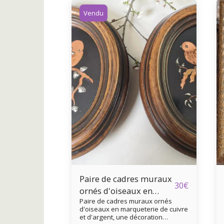
Vendu
Paire de cadres muraux
30
€
ornés d'oiseaux en
Paire de cadres muraux ornés
marqueterie de cuivre
d'oiseaux en marqueterie de cuivre
et d'argent
et d'argent, une décoration