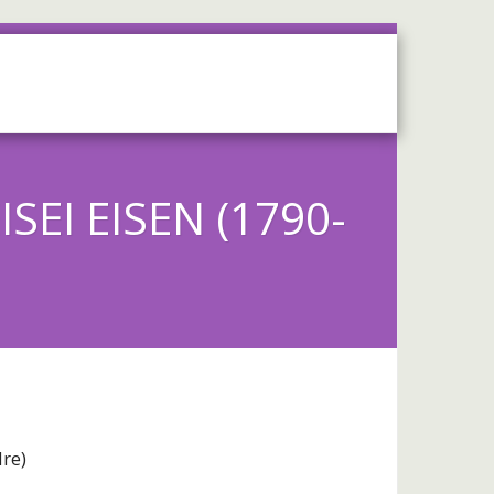
OS
SERVICES
CONTACT
SEI EISEN (1790-
dre)