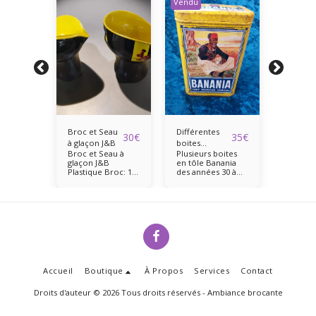
Vendu
Broc et Seau
Différentes
Pied
85
€
30
€
35
€
e
à glaçon J&B
boites
publicit
itaire
Broc et Seau à
Plusieurs boites
Pied pub
Banania
Compe
lâtre
glaçon J&B
en tôle Banania
Compee
En deux
Plastique Broc: 18
des années 30 à
35x23x1
uméroté
cm de haut et 16.5
50.
parties
cm de diamètre
721
Seau à glaçon :
18.5 cm de haut et
17 cm de diamètre
Accueil
Boutique
À Propos
Services
Contact
Droits d'auteur © 2026 Tous droits réservés -
Ambiance brocante